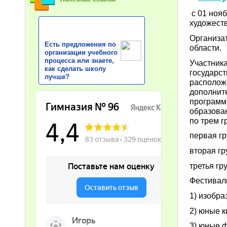
с 01 нояб
художеств
Организа
Есть предложения по
области.
организации учебного
процесса или знаете,
Участник
как сделать школу
государс
лучше?
располож
дополнит
программ
образован
по трем г
первая гр
вторая гр
третья гр
Фестивал
1) изобра
2) юные 
3) юные 