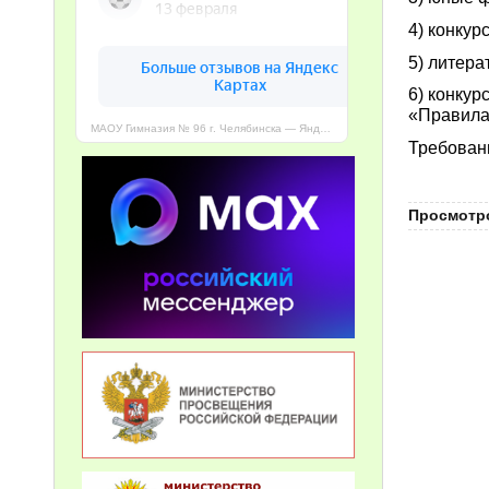
4) конкур
5) литера
6) конкур
«Правила
МАОУ Гимназия № 96 г. Челябинска — Яндекс Карты
Требован
Просмотро