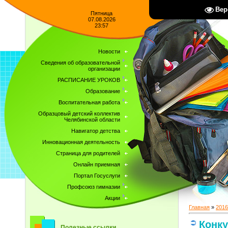
Вер
Пятница
07.08.2026
23:57
Новости
Сведения об образовательной
организации
РАСПИСАНИЕ УРОКОВ
Образование
Воспитательная работа
Образцовый детский коллектив
Челябинской области
Навигатор детства
Инновационная деятельность
Страница для родителей
Онлайн приемная
Портал Госуслуги
Профсоюз гимназии
Акции
Главная
»
2016
Конку
Полезные ссылки