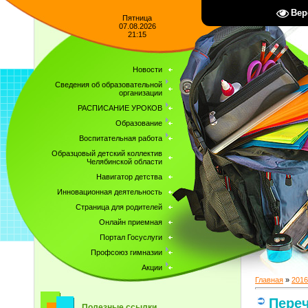
Вер
Пятница
07.08.2026
21:15
Новости
Сведения об образовательной
организации
РАСПИСАНИЕ УРОКОВ
Образование
Воспитательная работа
Образцовый детский коллектив
Челябинской области
Навигатор детства
Инновационная деятельность
Страница для родителей
Онлайн приемная
Портал Госуслуги
Профсоюз гимназии
Акции
Главная
»
2016
Переч
Полезные ссылки