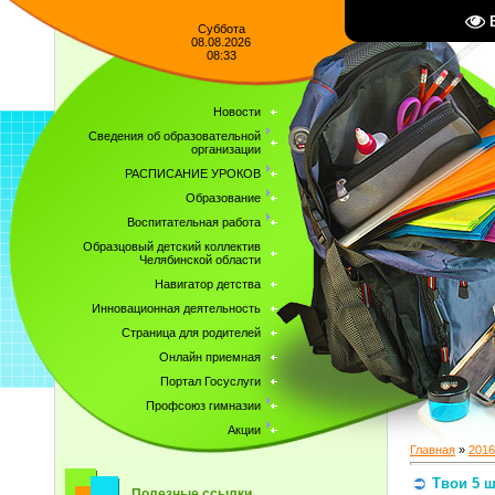
Суббота
08.08.2026
08:33
Новости
Сведения об образовательной
организации
РАСПИСАНИЕ УРОКОВ
Образование
Воспитательная работа
Образцовый детский коллектив
Челябинской области
Навигатор детства
Инновационная деятельность
Страница для родителей
Онлайн приемная
Портал Госуслуги
Профсоюз гимназии
Акции
Главная
»
2016
Твои 5 ш
Полезные ссылки