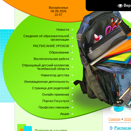
Вер
Воскресенье
09.08.2026
10:47
Новости
Сведения об образовательной
организации
РАСПИСАНИЕ УРОКОВ
Образование
Воспитательная работа
Образцовый детский коллектив
Челябинской области
Навигатор детства
Инновационная деятельность
Страница для родителей
Онлайн приемная
Портал Госуслуги
Профсоюз гимназии
Акции
Главная
»
2016
Расписан
Полезные ссылки