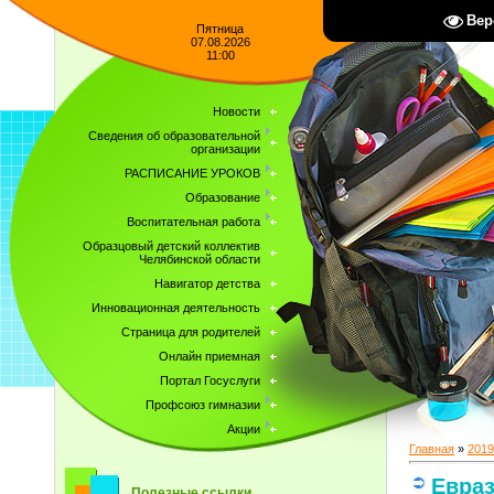
Вер
Пятница
07.08.2026
11:00
Новости
Сведения об образовательной
организации
РАСПИСАНИЕ УРОКОВ
Образование
Воспитательная работа
Образцовый детский коллектив
Челябинской области
Навигатор детства
Инновационная деятельность
Страница для родителей
Онлайн приемная
Портал Госуслуги
Профсоюз гимназии
Акции
Главная
»
2019
Евра
Полезные ссылки