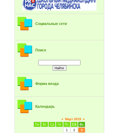
Социальные сети
Поиск
Форма входа
Календарь
«
Март 2019
»
Пн
Вт
Ср
Чт
Пт
Сб
Вс
1
2
3