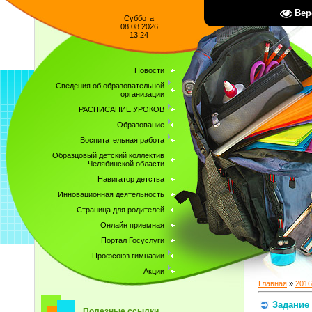
Вер
Суббота
08.08.2026
13:24
Новости
Сведения об образовательной
организации
РАСПИСАНИЕ УРОКОВ
Образование
Воспитательная работа
Образцовый детский коллектив
Челябинской области
Навигатор детства
Инновационная деятельность
Страница для родителей
Онлайн приемная
Портал Госуслуги
Профсоюз гимназии
Акции
Главная
»
2016
Задание 
Полезные ссылки