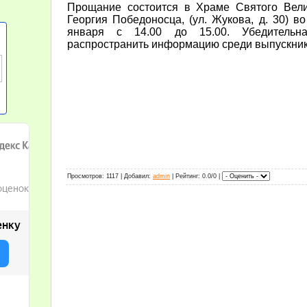
Прощание состоится в Храме Святого Вели
Георгия Победоносца, (ул. Жукова, д. 30) во
января с 14.00 до 15.00. Убедительн
распространить информацию среди выпускник
Просмотров
: 1117 |
Добавил
:
admin
|
Рейтинг
: 0.0/0 |