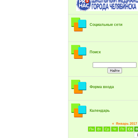
Социальные сети
Поиск
Форма входа
Календарь
«
Январь 2017
Пн
Вт
Ср
Чт
Пт
Сб
В