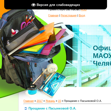
Версия для слабовидящих
Приветствую Вас
Гость
|
RSS
Главная
|
Регистрация
|
Вход
Офиц
МАОУ
Челя
Главная
»
2017
»
Январь
»
15
» Прощание с Пасынковой О.А.
Прощание с Пасынковой О.А.