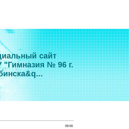
иальный сайт
 "Гимназия № 96 г.
бинска&q...
09:00