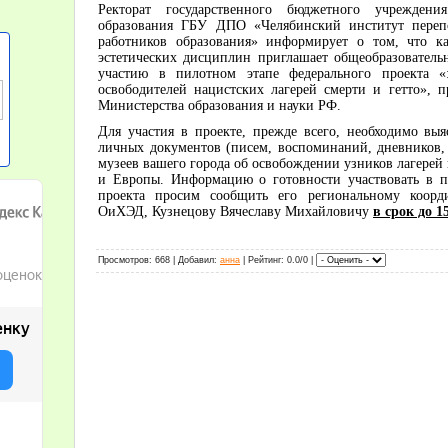
Ректорат государственного бюджетного учреждения
образования ГБУ ДПО «Челябинский институт переп
работников образования» информирует о том, что к
эстетических дисциплин приглашает общеобразователь
участию в пилотном этапе федерального проекта «
освободителей нацистских лагерей смерти и гетто»,
Министерства образования и науки РФ.
Для участия в проекте, прежде всего, необходимо вы
личных документов (писем, воспоминаний, дневников,
музеев вашего города об освобождении узников лагерей 
и Европы. Информацию о готовности участвовать в п
проекта просим сообщить его региональному коорди
ОиХЭД, Кузнецову Вячеславу Михайловичу
в срок до 1
Просмотров
: 668 |
Добавил
:
анна
|
Рейтинг
: 0.0/0 |