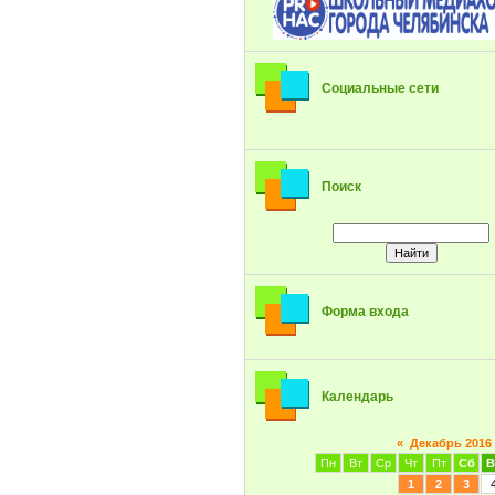
Социальные сети
Поиск
Форма входа
Календарь
«
Декабрь 2016
Пн
Вт
Ср
Чт
Пт
Сб
В
1
2
3