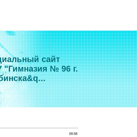
иальный сайт
 "Гимназия № 96 г.
бинска&q...
09:58