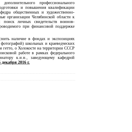
 дополнительного профессионального
одготовки и повышения квалификации
афедра общественных и художественно-
ные организации Челябинской области к
: поиск личных свидетельств воинов-
 проводимого при финансовой поддержке
яснить наличие в фондах и экспозициях
 фотографий) школьных и краеведческих
и гетто, о Холокосте на территории СССР
оисковой работе в рамках федерального
натору к.и.н., заведующему кафедрой
5 декабря 2016 г.