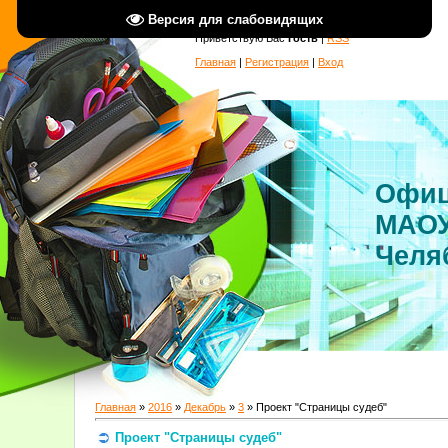
Версия для слабовидящих
Приветствую Вас
Гость
|
RSS
Главная
|
Регистрация
|
Вход
Офиц
МАОУ
Челя
Главная
»
2016
»
Декабрь
»
3
» Проект "Страницы судеб"
Проект "Страницы судеб"