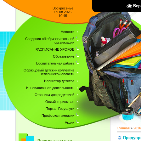
Вер
Воскресенье
09.08.2026
10:45
Новости
Сведения об образовательной
организации
РАСПИСАНИЕ УРОКОВ
Образование
Воспитательная работа
Образцовый детский коллектив
Челябинской области
Навигатор детства
Инновационная деятельность
Страница для родителей
Онлайн приемная
Портал Госуслуги
Профсоюз гимназии
Акции
Главная
»
2016
Предупр
Полезные ссылки