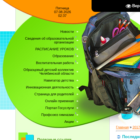
Вер
Пятница
07.08.2026
02:37
Новости
Сведения об образовательной
организации
РАСПИСАНИЕ УРОКОВ
Образование
Воспитательная работа
Образцовый детский коллектив
Челябинской области
Навигатор детства
Инновационная деятельность
Страница для родителей
Онлайн приемная
Портал Госуслуги
Профсоюз гимназии
Акции
Главная
»
2017
Последн
Полезные ссылки