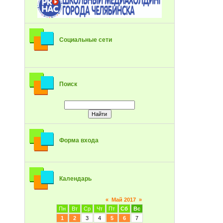
Социальные сети
Поиск
Форма входа
Календарь
«
Май 2017
»
Пн
Вт
Ср
Чт
Пт
Сб
Вс
1
2
3
4
5
6
7