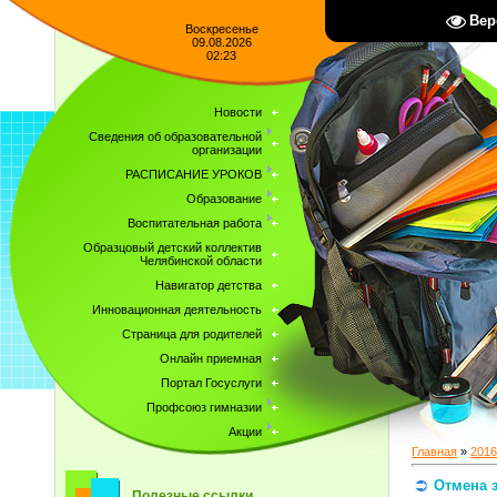
Вер
Воскресенье
09.08.2026
02:23
Новости
Сведения об образовательной
организации
РАСПИСАНИЕ УРОКОВ
Образование
Воспитательная работа
Образцовый детский коллектив
Челябинской области
Навигатор детства
Инновационная деятельность
Страница для родителей
Онлайн приемная
Портал Госуслуги
Профсоюз гимназии
Акции
Главная
»
2016
Отмена з
Полезные ссылки