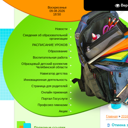
Вер
Воскресенье
09.08.2026
18:50
Новости
Сведения об образовательной
организации
РАСПИСАНИЕ УРОКОВ
Образование
Воспитательная работа
Образцовый детский коллектив
Челябинской области
Навигатор детства
Инновационная деятельность
Страница для родителей
Онлайн приемная
Портал Госуслуги
Профсоюз гимназии
Акции
Главная
»
2016
Отмена 
Полезные ссылки