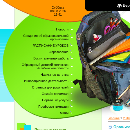
Вер
Суббота
08.08.2026
18:41
Новости
Сведения об образовательной
организации
РАСПИСАНИЕ УРОКОВ
Образование
Воспитательная работа
Образцовый детский коллектив
Челябинской области
Навигатор детства
Инновационная деятельность
Страница для родителей
Онлайн приемная
Портал Госуслуги
Профсоюз гимназии
Акции
Главная
»
2016
Организа
Полезные ссылки