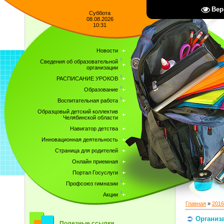
Вер
Суббота
08.08.2026
10:31
Новости
Сведения об образовательной
организации
РАСПИСАНИЕ УРОКОВ
Образование
Воспитательная работа
Образцовый детский коллектив
Челябинской области
Навигатор детства
Инновационная деятельность
Страница для родителей
Онлайн приемная
Портал Госуслуги
Профсоюз гимназии
Акции
Главная
»
2016
Организа
Полезные ссылки