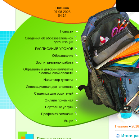
Пятница
07.08.2026
04:14
Новости
Сведения об образовательной
организации
РАСПИСАНИЕ УРОКОВ
Образование
Воспитательная работа
Образцовый детский коллектив
Челябинской области
Навигатор детства
Инновационная деятельность
Страница для родителей
Онлайн приемная
Портал Госуслуги
Профсоюз гимназии
Акции
Главная
»
2016
Итоги ра
Полезные ссылки