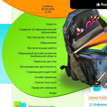
Вер
Суббота
08.08.2026
11:03
Новости
Сведения об образовательной
организации
РАСПИСАНИЕ УРОКОВ
Образование
Воспитательная работа
Образцовый детский коллектив
Челябинской области
Навигатор детства
Инновационная деятельность
Страница для родителей
Онлайн приемная
Портал Госуслуги
Профсоюз гимназии
Акции
Главная
»
2016
Информа
Полезные ссылки