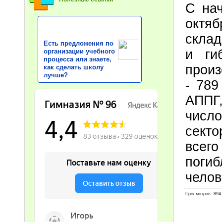
С нач
октя
склад
Есть предложения по
и ги
организации учебного
процесса или знаете,
произ
как сделать школу
лучше?
- 789
АППГ,
числ
секто
всего
поги
челов
Просмотров
: 894