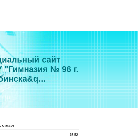
иальный сайт
 "Гимназия № 96 г.
бинска&q...
х классов
15:52