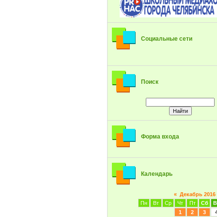
Социальные сети
Поиск
Форма входа
Календарь
«
Декабрь 2016
Пн
Вт
Ср
Чт
Пт
Сб
В
1
2
3