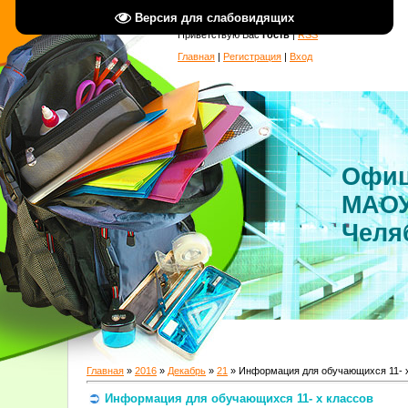
Версия для слабовидящих
Приветствую Вас
Гость
|
RSS
Главная
|
Регистрация
|
Вход
Офиц
МАОУ
Челя
Главная
»
2016
»
Декабрь
»
21
» Информация для обучающихся 11- 
Информация для обучающихся 11- х классов