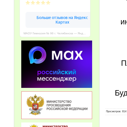
и
МАОУ Гимназия № 96 г. Челябинска — Яндекс Карты
П
Буд
Просмотров
: 814