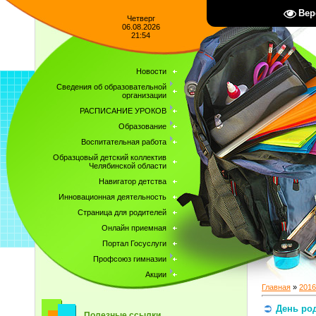
Вер
Четверг
06.08.2026
21:54
Новости
Сведения об образовательной
организации
РАСПИСАНИЕ УРОКОВ
Образование
Воспитательная работа
Образцовый детский коллектив
Челябинской области
Навигатор детства
Инновационная деятельность
Страница для родителей
Онлайн приемная
Портал Госуслуги
Профсоюз гимназии
Акции
Главная
»
2016
День ро
Полезные ссылки