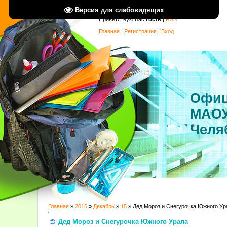
Версия для слабовидящих
Приветствую Вас
Гость
|
RSS
Главная
|
Регистрация
|
Вход
Офиц
МАОУ
Челя
Главная
»
2016
»
Декабрь
»
15
» Дед Мороз и Снегурочка Южного Ур
Дед Мороз и Снегурочка Южного Урала