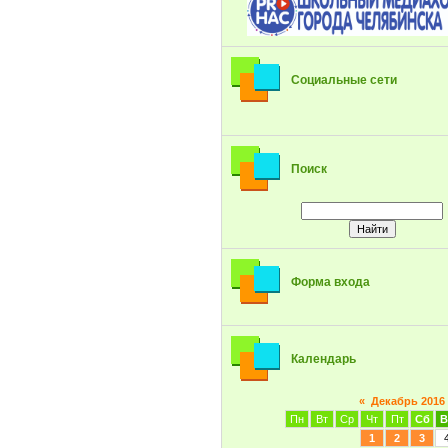
Социальные сети
Поиск
Форма входа
Календарь
«
Декабрь 2016
Пн
Вт
Ср
Чт
Пт
Сб
В
1
2
3