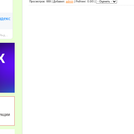
Просмотров
: 669 |
Добавил
:
admin
|
Рейтинг
: 0.0/0 |
МАОУ Гимназия № 96 г. Челябинска — Яндекс Карты