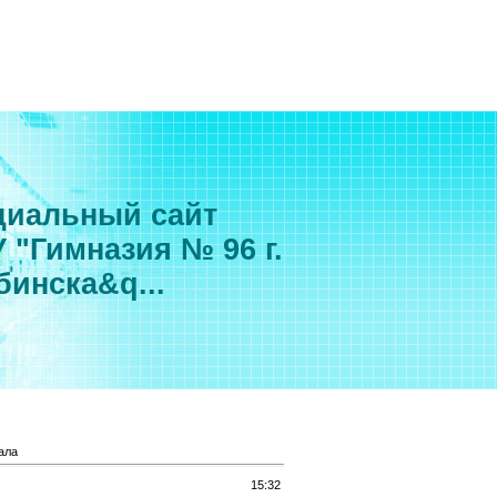
иальный сайт
 "Гимназия № 96 г.
бинска&q...
ала
15:32