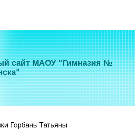
й сайт МАОУ "Гимназия №
нска"
ки Горбань Татьяны