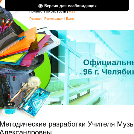
Версия для слабовидящих
Приветствую Вас
Гость
|
RSS
Главная
|
Регистрация
|
Вход
Официальны
96 г. Челяби
Методические разработки Учителя Музы
Александровны.