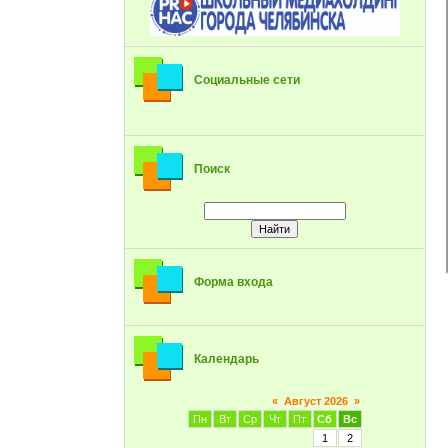
Социальные сети
Поиск
Форма входа
Календарь
«
Август 2026
»
Пн
Вт
Ср
Чт
Пт
Сб
Вс
1
2